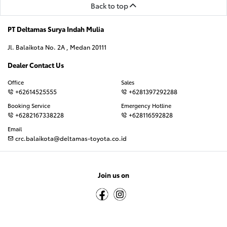
Back to top
PT Deltamas Surya Indah Mulia
Jl. Balaikota No. 2A , Medan 20111
Dealer Contact Us
Office
Sales
+62614525555
+6281397292288
Booking Service
Emergency Hotline
+6282167338228
+628116592828
Email
crc.balaikota@deltamas-toyota.co.id
Join us on